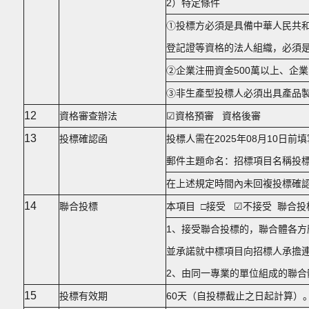
2）特定條件
①投標方必須是具備中華人民共
登記證等資格的法人組織，必須
②企業注冊資金500萬以上、企
③非生產型投標人必須出具產品
12
資格審查辦法
☑資格預審 資格後審
13
投標確認函
投標人需在2025年08月10日前填寫
郵件主題命名：招標項目名稱投標
在上述規定時間內未回複投標確
14
聯合投標
本項目 □接受 ☑不接受 聯合投
1、接受聯合投標的，聯合體各方
並承諾就中標項目向招標人承擔
2、由同一專業的單位組成的聯
15
投標有效期
60天（自投標截止之日起計算）