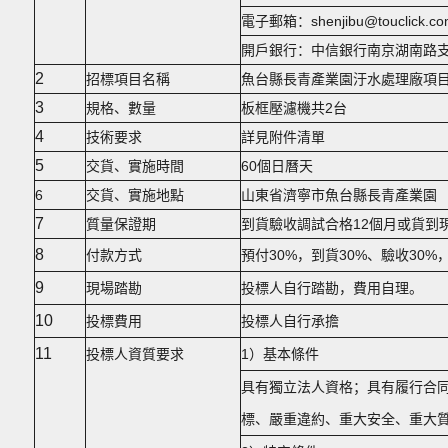
電子郵箱：shenjibu@touclick.co
開戶銀行：中信銀行南京湖南路支行 銀行
2
招標項目名稱
魚台縣長青產業園汙水處理廠項
3
規格、數量
板框壓濾機共2台
4
技術要求
詳見附件清單
5
交貨、實施時間
60個日曆天
6
交貨、實施地點
山東省濟寧市魚台縣長青產業園
7
質量保證期
到貨驗收調試合格12個月或貨到現
8
付款方式
預付30%，到貨30%、驗收30%
9
現場踏勘
投標人自行踏勘，費用自理。
10
投標費用
投標人自行承擔
11
投標人資質要求
1）基本條件
具有獨立法人資格；具有履行合
標、嚴重違約、重大安全、重大