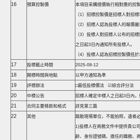
16
預算控製價
本項目采購總價執行相對應的控製價
（1）招標控製價是招標人對招
（2）招標人認為投標人的報價嚴
（3）投標人對招標人公布的招標
之日起3日內通知所有投標人。
（4）投標人認為招標控製價低於
17
投標截止時間
2025-08-12
18
開標時間與地點
以甲方通知為準
19
評標辦法
□最低投標價法 ☑綜合評分法
20
中標公告
招標人確定中標人之日起3日內，
21
合同主要條款和格式
詳見第三篇
22
其他
踏勘現場單位，不能拍照，違者
1)投標人在商務文件中提供貴公
齡、身份證號碼、擔任的職務、