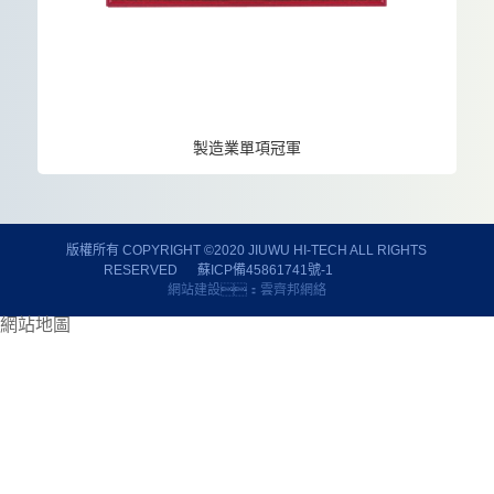
製造業單項冠軍
版權所有 COPYRIGHT ©2020 JIUWU HI-TECH ALL RIGHTS
RESERVED
蘇ICP備45861741號-1
網站建設
：
雲齊邦網絡
網站地圖